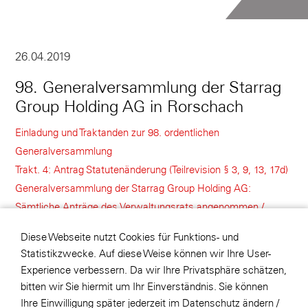
26.04.2019
98. Generalversammlung der Starrag
Group Holding AG in Rorschach
Einladung und Traktanden zur 98. ordentlichen
Generalversammlung
Trakt. 4: Antrag Statutenänderung (Teilrevision § 3, 9, 13, 17d)
Generalversammlung der Starrag Group Holding AG:
Sämtliche Anträge des Verwaltungsrats angenommen /
Walter Fust löst Daniel Frutig als Verwaltungsratspräsident ab
Diese Webseite nutzt Cookies für Funktions- und
/ Dividende von CHF 1.00 je Aktie
Statistikzwecke. Auf diese Weise können wir Ihre User-
Protokoll der Generalversammlung 2019
Experience verbessern. Da wir Ihre Privatsphäre schätzen,
Präsentation zur Generalversammlung 2019 der Starrag
bitten wir Sie hiermit um Ihr Einverständnis. Sie können
Group Holding AG
Ihre Einwilligung später jederzeit im Datenschutz ändern /