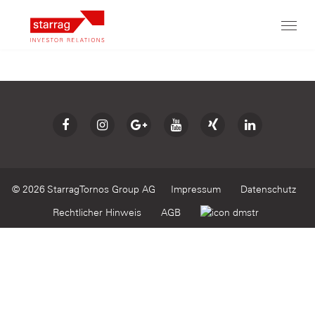
Toggl
navig
©
2026
StarragTornos Group AG
Impressum
Datenschutz
Rechtlicher Hinweis
AGB